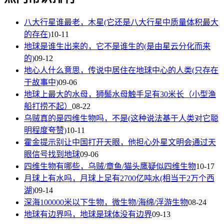
八大行星谁最老，木星(它还是八大行星中质量体积最大
的存在)
10-11
地球是谁生出来的，它不是谁生的(是由星云分化而来
的)
09-12
地心人什么意思，传说中居住在地球中心的人类(只存在
于故事中)
09-06
地球上最大的水母，狮鬃水母触手足有30米长（小型渔
船打捞不起）
08-22
乌贼真的是四维生物吗，不是(这种说法基于人类对它聪
明程度夸赞)
10-11
霍金提示别让中国打开天眼，他担心外星文明会通过天
眼信号找到地球
09-06
四维生物有哪些，乌贼/章鱼/猫头鹰疑似四维生物
10-17
月球上有水吗，月球上足有2700亿吨水(相当于2万个西
湖)
09-14
深海100000米以下生物，微生物/海绵/浮游生物
08-24
地球有边界吗，地球是球体没有边界
09-13