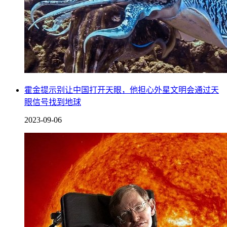
霍金提示别让中国打开天眼，他担心外星文明会通过天
眼信号找到地球
2023-09-06
金星是太阳系中最接近地球的行星之一，1961年，苏联的“金
星1号”探测器成为了第一个飞越金星的人造物体。此后，还有
多个探测器陆续飞往金星，其中包括美国的“马格兰号”和欧洲
的“金星快车”等。
4、小行星带