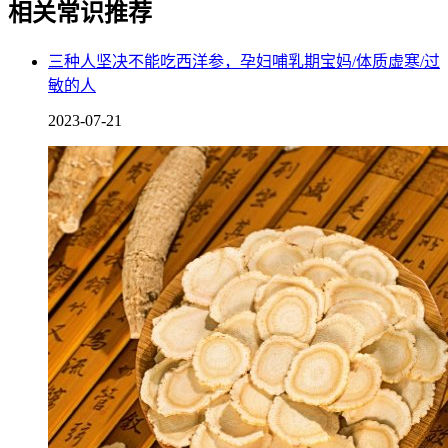
相关常识推荐
三种人坚决不能吃西洋参，孕妇哺乳期宝妈/体质虚寒/过
敏的人
2023-07-21
失眠多梦的人也不适合饮用陈皮，陈皮性温偏燥热，大多数失
眠多梦的人都属于阴虚体质，自己的体质本来就偏燥热，所以
才会失眠睡不着，在这种情况下服用了热性的陈皮，只会让自
己变得火气更重，更加的睡不着了。
3、热咳患者