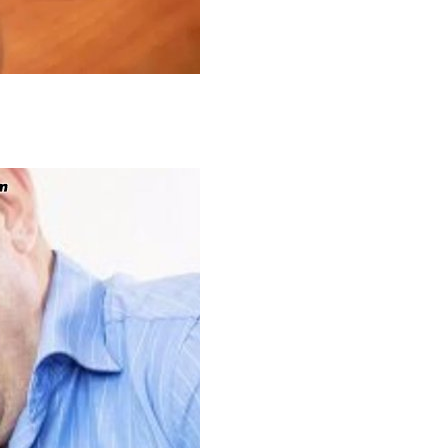
不鼓励人们大量献血，因为中医认为血为气之母，亡血者必亡汗
秋冬季节献血，应该保养阴血和阴精。
性献血量为200ml，最多不超过400ml，具体根据个人体
的食物。