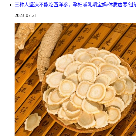
三种人坚决不能吃西洋参，孕妇哺乳期宝妈/体质虚寒/过
6. 可能会导致献血者出现内分泌失调的症状。
2023-07-21